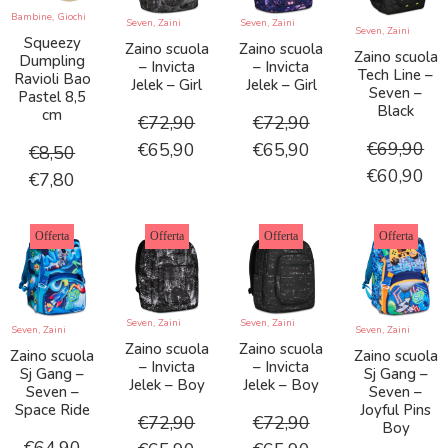
Bambine
,
Giochi
Seven
,
Zaini
Seven
,
Zaini
Seven
,
Zaini
Squeezy
Zaino scuola
Zaino scuola
Zaino scuola
Dumpling
– Invicta
– Invicta
Tech Line –
Ravioli Bao
Jelek – Girl
Jelek – Girl
Seven –
Pastel 8,5
Black
cm
€
72,90
€
72,90
€
69,90
€
65,90
€
65,90
€
8,50
€
60,90
€
7,80
Offerta
Offerta
Offerta
Offerta
Seven
,
Zaini
Seven
,
Zaini
Seven
,
Zaini
Seven
,
Zaini
Zaino scuola
Zaino scuola
Zaino scuola
Zaino scuola
– Invicta
– Invicta
Sj Gang –
Sj Gang –
Jelek – Boy
Jelek – Boy
Seven –
Seven –
Space Ride
Joyful Pins
€
72,90
€
72,90
Boy