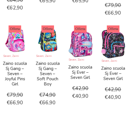
€
64,90
€
65,90
€
65,90
€
79,90
€
62,90
€
66,90
Offerta
Offerta
Offerta
Offerta
Seven
,
Zaini
Seven
,
Zaini
Seven
,
Zaini
Seven
,
Zaini
Zaino scuola
Zaino scuola
Zaino scuola
Zaino scuola
Sj Gang –
Sj Gang –
Sj Ever –
Sj Ever –
Seven –
Seven –
Seven Girl
Seven Girl
Joyful Pins
Soft Pouch
Girl
Boy
€
42,90
€
42,90
€
79,90
€
74,90
€
40,90
€
40,90
€
66,90
€
66,90