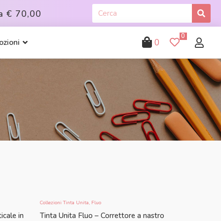
a
€ 70,00
0
0
zioni
Collezioni Tinta Unita
,
Fluo
icale in
Tinta Unita Fluo – Correttore a nastro