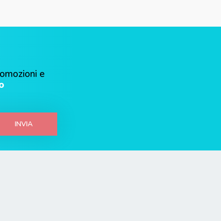
romozioni e
o
INVIA