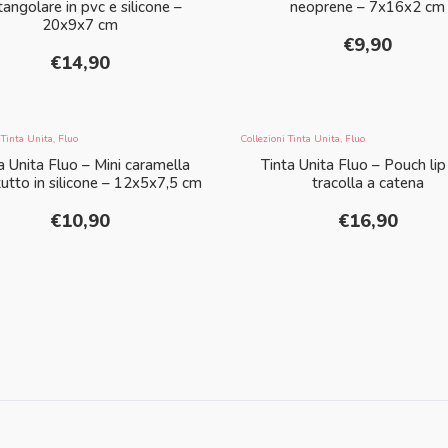
tangolare in pvc e silicone –
neoprene – 7x16x2 cm
20x9x7 cm
€
9,90
€
14,90
 Tinta Unita
,
Fluo
Collezioni Tinta Unita
,
Fluo
a Unita Fluo – Mini caramella
Tinta Unita Fluo – Pouch lip
utto in silicone – 12x5x7,5 cm
tracolla a catena
€
10,90
€
16,90