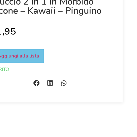
uccio 2 in 1 in Morbido
icone – Kawaii – Pinguino
1,95
ggiungi alla lista
RITO