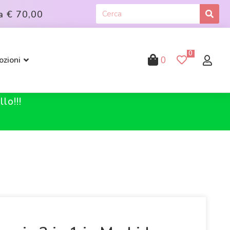
a
€ 70,00
0
0
zioni
lo!!!