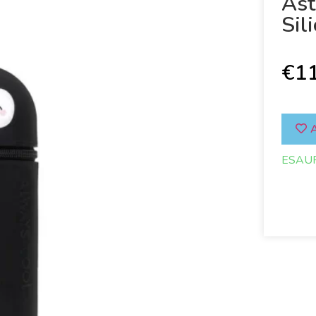
Ast
Sil
€
1
A
ESAU